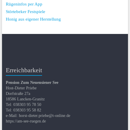
Rügeninfos per App
Störtebeker Festspiele
Honig aus eigener Herstellung
Erreichbarkeit
Pension Zum Neuensiener See
Host-Dieter Priebe
Dorfstraße 27a
18586 Lancken-Granitz
Tel: 038303 95 78 50
Tel: 038303 95 58 82
e-Mail: horst-dieter.priebe@t-online.de
https://am-see-ruegen.de